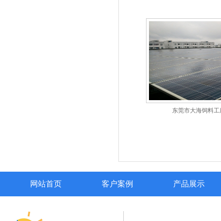
东莞市大海饲料工厂楼
网站首页
客户案例
产品展示