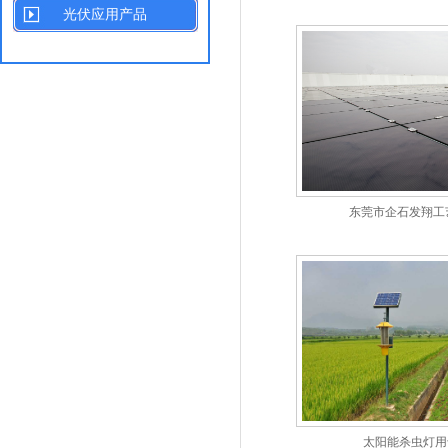
光伏应用产品
东莞市企石发翔工艺厂
太阳能杀虫灯用