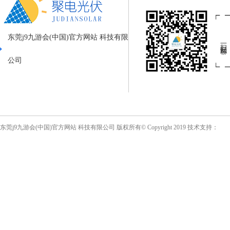
东莞j9九游会(中国)官方网站 科技有限
扫一扫私聊
公司
东莞j9九游会(中国)官方网站 科技有限公司 版权所有© Copyright 2019 技术支持：