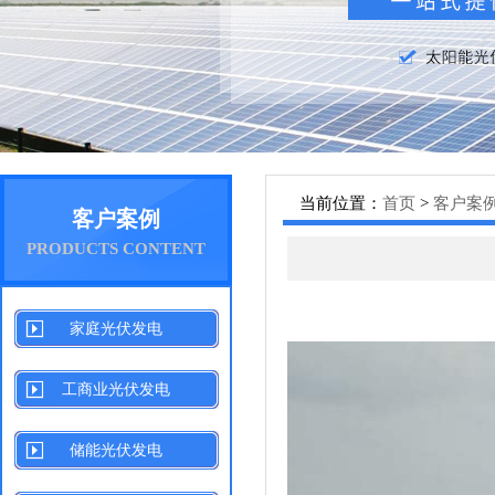
当前位置：
首页
>
客户案
客户案例
PRODUCTS CONTENT
家庭光伏发电
工商业光伏发电
储能光伏发电