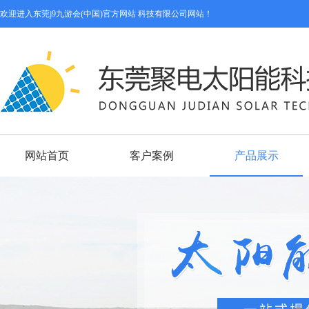
欢迎进入东莞j9九游会(中国)官方网站 科技有限公司网站！
网站首页
客户案例
产品展示