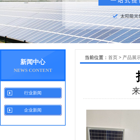
当前位置：
首页
>
产品展
新闻中心
NEWS CONTENT
行业新闻
企业新闻