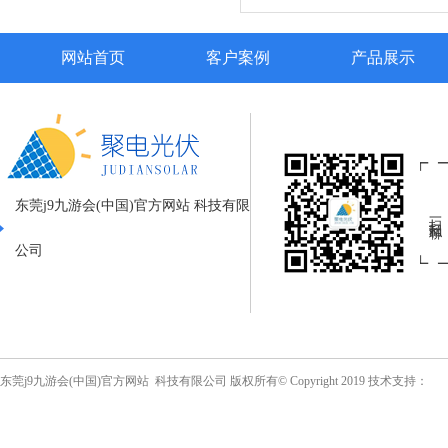
网站首页
客户案例
产品展示
东莞j9九游会(中国)官方网站 科技有限
扫一扫私聊
公司
东莞j9九游会(中国)官方网站  科技有限公司 版权所有© Copyright 2019 技术支持：