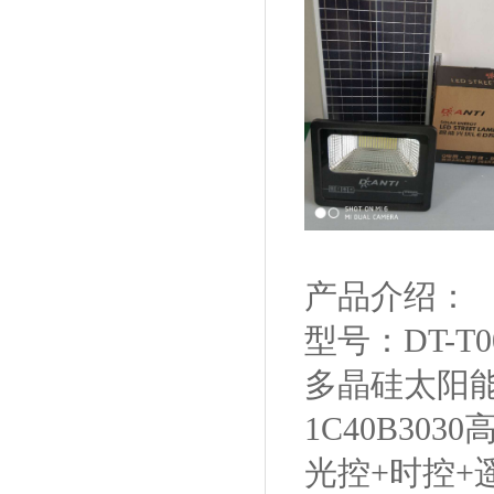
产品介绍：
型号：DT-T0
多晶硅太阳能
1C40B303
光控+时控+遥