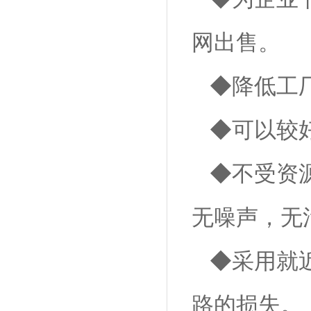
网出售。
◆降低工
◆可以较
◆不受资
无噪声，无
◆采用就
路的损失。