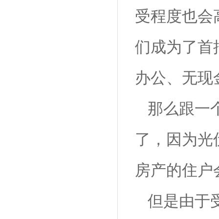
受程度也会
们成为了首
办公、无现
那么跟一个
了，因
房产的住户
但是由于