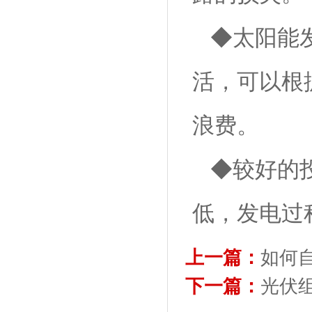
◆太
活，可以根
浪费。
◆较好的
低，发电过程
上一篇：
如何
下一篇：
光伏