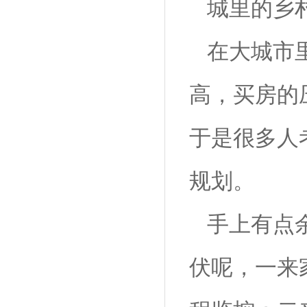
城里的乡
在大城
高，买房的
于是很多人
规划。

伏呢，一来