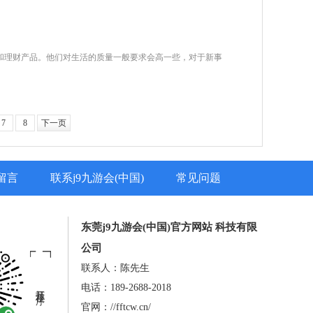
和理财产品。他们对生活的质量一般要求会高一些，对于新事
7
8
下一页
留言
联系j9九游会(中国)
常见问题
官方网站
东莞j9九游会(中国)官方网站 科技有限
公司
联系人：陈先生
电话：189-2688-2018
打开小程序
官网：//fftcw.cn/