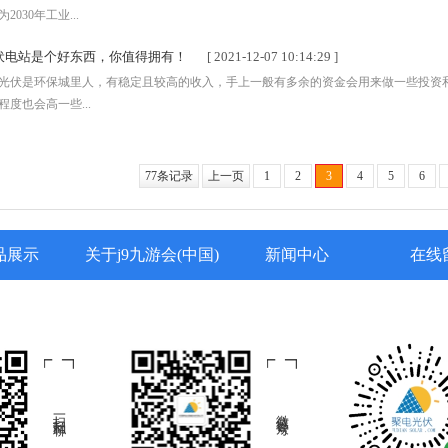
030年工业...
伏电站是个好东西，你值得拥有！
[ 2021-12-07 10:14:29 ]
光伏是环保城里人，有稳定且较高的收入，手上一般有多余的资金会用来做一些投资
度也会高一些...
77条记录
上一页
1
2
3
4
5
6
品展示
关于j9九游会(中国)
新闻中心
在线
官方网站
扫一扫私聊
微信公众号