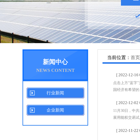
当前位置：
首页
新闻中心
NEWS CONTENT
[ 2022-12-16 
点击上方“蓝字”
国经济有希望的
行业新闻
[ 2022-12-02 
企业新闻
11月30日，
展用能权交易试点
[ 2022-11-22 