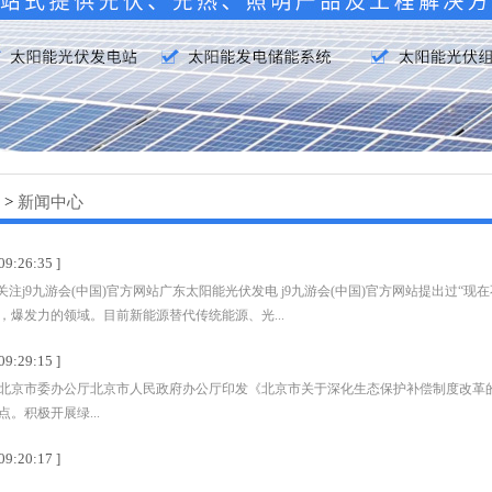
>
新闻中心
09:26:35 ]
关注j9九游会(中国)官方网站广东太阳能光伏发电 j9九游会(中国)官方网站提出过
，爆发力的领域。目前新能源替代传统能源、光...
09:29:15 ]
中共北京市委办公厅北京市人民政府办公厅印发《北京市关于深化生态保护补偿制度改
。积极开展绿...
09:20:17 ]