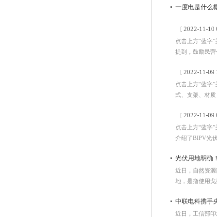
一度电是什么
[ 2022-11-10 
点击上方“蓝字
提到，鼓励民营
[ 2022-11-09 
点击上方“蓝字
式、支架、材质
[ 2022-11-09 
点击上方“蓝字
介绍了BIPV光
光伏用地明确！
近日，自然资源
地，是指使用戈壁
中联电科携手央
近日，工信部印