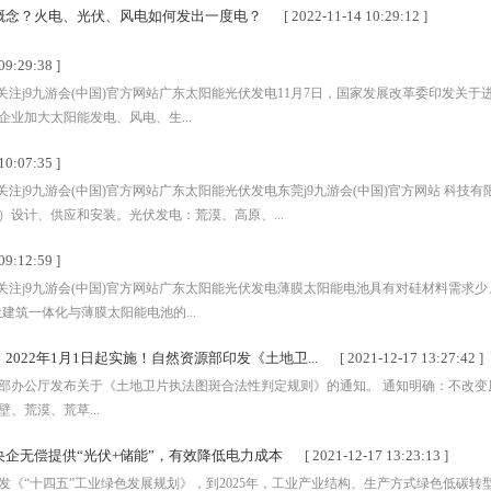
概念？火电、光伏、风电如何发出一度电？
[ 2022-11-14 10:29:12 ]
09:29:38 ]
”关注j9九游会(中国)官方网站广东太阳能光伏发电11月7日，国家发展改革委印发
企业加大太阳能发电、风电、生...
10:07:35 ]
”关注j9九游会(中国)官方网站广东太阳能光伏发电东莞j9九游会(中国)官方网站 科
）设计、供应和安装。光伏发电：荒漠、高原、...
09:12:59 ]
”关注j9九游会(中国)官方网站广东太阳能光伏发电薄膜太阳能电池具有对硅材料需求
伏建筑一体化与薄膜太阳能电池的...
2022年1月1日起实施！自然资源部印发《土地卫...
[ 2021-12-17 13:27:42 ]
部办公厅发布关于《土地卫片执法图斑合法性判定规则》的通知。 通知明确：不改变
、荒漠、荒草...
企无偿提供“光伏+储能”，有效降低电力成本
[ 2021-12-17 13:23:13 ]
发《“十四五”工业绿色发展规划》，到2025年，工业产业结构、生产方式绿色低碳